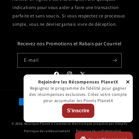
indications pour vous aider a faire une transaction
parfaite et sans soucis. Si vous respectez ce processus
simple, vous ne devriez jamais vivre de déception.
Recevez nos Promotions et Rabais par Courriel
E-mail
Facebook
Instagram
X
Rejoindre les Récompenses PlanetX
(Twitter)
Rejoignez le programme de fidélité pour gagner
des récompenses exclusives. Créez votre compte
Moyens
pour accumuler les Points PlanetX
de
S'inscrire
paiement
© 2026,
Boutique Planet X
Commerce électronique propulsé par Shopify
Politique de remboursement
Politique de confidentialité