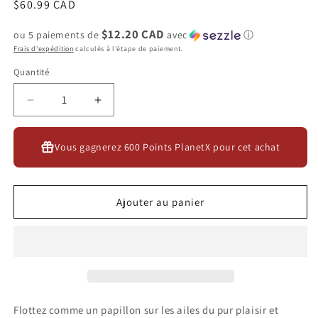
Prix
$60.99 CAD
habituel
$12.20 CAD
ou 5 paiements de
avec
ⓘ
Frais d'expédition
calculés à l'étape de paiement.
Quantité
Quantité
Réduire
Augmenter
la
la
quantité
quantité
Vous gagnerez
600 Points PlanetX
pour cet achat
de
de
EVOLVED
EVOLVED
-
-
MY
MY
Ajouter au panier
BUTTERFLY
BUTTERFLY
Flottez comme un papillon sur les ailes du pur plaisir et