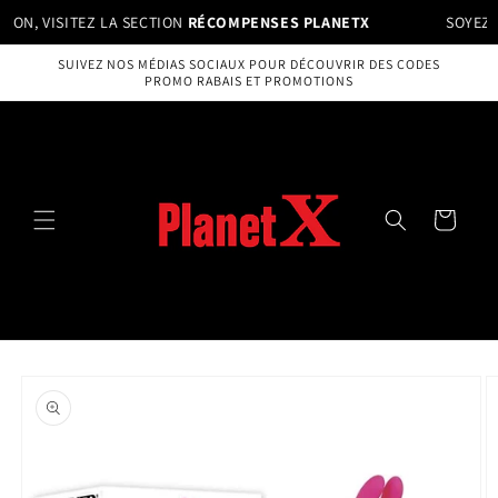
et
N, VISITEZ LA SECTION
RÉCOMPENSES PLANETX
SOYEZ RÉ
passer
au
contenu
SUIVEZ NOS MÉDIAS SOCIAUX POUR DÉCOUVRIR DES CODES
PROMO RABAIS ET PROMOTIONS
Panier
Passer aux
informations
produits