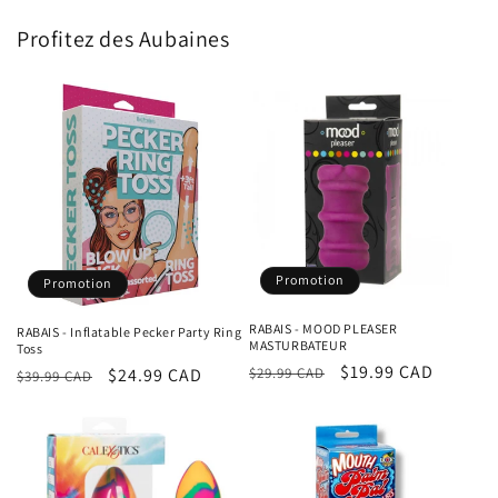
Profitez des Aubaines
Promotion
Promotion
RABAIS - MOOD PLEASER
RABAIS - Inflatable Pecker Party Ring
MASTURBATEUR
Toss
Prix
Prix
$19.99 CAD
Prix
Prix
$24.99 CAD
$29.99 CAD
$39.99 CAD
habituel
promotionnel
habituel
promotionnel