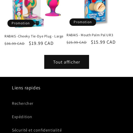
Promotion
Promotion
RABAIS - Mouth Palm Pal UR3
RABAIS -Cheeky Tie-Dye Plug - Large
Prix
Prix
$15.99 CAD
$25.99 CAD
Prix
Prix
$19.99 CAD
$36.99 CAD
habituel
promotionnel
habituel
promotionnel
Tout afficher
Liens rapides
Rechercher
Expédition
Sécurité et confidentialité